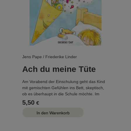
Jens Pape / Friederike Linder
Ach du meine Tüte
Am Vorabend der Einschulung geht das Kind
mit gemischten Gefühlen ins Bett, skeptisch,
ob es überhaupt in die Schule möchte. Im
Traum erscheint ihm eine Schultüte, die es in
5,50
€
den Klassenraum mitnimmt und ihm zeigt, was
es dort erwartet: Buchstaben, Wörter und
Zahlen, andere Kinder, die genauso ängstlich
sind, und freundliche Lehrer, die den Kindern
helfen. Am nächsten Morgen steht das Kind