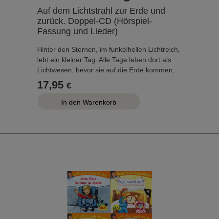
Auf dem Lichtstrahl zur Erde und
zurück. Doppel-CD (Hörspiel-
Fassung und Lieder)
Hinter den Sternen, im funkelhellen Lichtreich,
lebt ein kleiner Tag. Alle Tage leben dort als
Lichtwesen, bevor sie auf die Erde kommen,
und am Abend kehren sie dorthin zurück. Der
17,95
€
kleine Tag muss noch lange warten, bis er an
der Reihe ist. Beeinduckt hört er zu, wenn
andere von der Erde erzählen: Ruhmreiche
Taten, Erfindungen, Katastrophen, historische
Begebenheiten ...
Der kleine Tag ist überzeugt, dass während
seiner Erdenreise etwas ganz Besonderes
geschehen wird, was ihn unvergesslich macht.
Und endlich ist es soweit ...
Dieses zauberhafte Märchen der Gegenwart
erhielt das Prädikat "Gute Musik für Kinder -