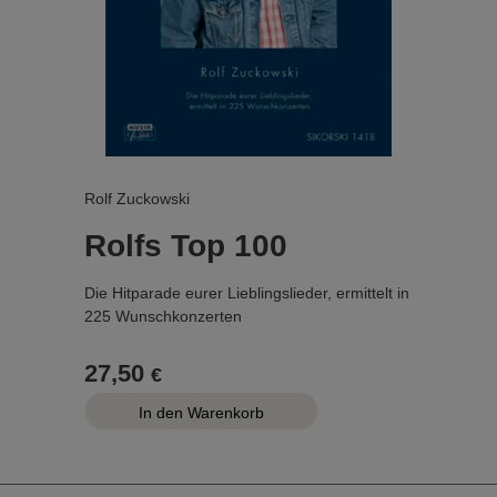
...
Rolf Zuckowski
Rolfs Top 100
Die Hitparade eurer Lieblingslieder, ermittelt in
225 Wunschkonzerten
In diesem Liederbuch sind die 100
27,50
€
meistgewünschten Lieder der Zuhörer von
225 Konzerten seit 2004 zusammengefasst,
geordnet von Platz 1 bis Platz 100. Das Album
enthält neben den Noten (Melodie, Akkorde,
Gitarrengriffe) auch viele Fotos.