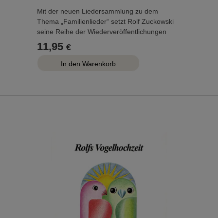
Mit der neuen Liedersammlung zu dem
Thema „Familienlieder“ setzt Rolf Zuckowski
seine Reihe der Wiederveröffentlichungen
beliebter Songs fort. Das Lied „Endlich ist
11,95
€
Sonntag“ eröffnet dabei den fröhlichen
Familientag, an dem die Alltagssorgen in den
Hintergrund rücken. Mit diesem auch im Titel
aufgegriffenen Song will Rolf Zuckowski sich
für den Sonntag als Familientag stark machen.
Alle 14 Lieder der neuen CD wurden von Rolf
Zuckowski persönlich ausgewählt und
zusammen gestellt.
...