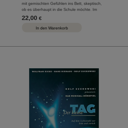
mit gemischten Gefühlen ins Bett, skeptisch,
ob es überhaupt in die Schule möchte. Im
Traum erscheint ihm eine Schultüte, die es in
22,00
€
den Klassenraum mitnimmt und ihm zeigt, was
es dort erwartet: Buchstaben, Wörter und
Zahlen, andere Kinder, die genauso ängstlich
sind, und freundliche Lehrer, die den Kindern
helfen. Am nächsten Morgen steht das Kind
fröhlich auf und geht zuversichtlich in die
Schule.
In diesem Stück kann sich jeder junge
Schulanfänger wiederfinden. Einfühlsam und
humorvoll wird den Kindern die Unsicherheit
vor dem Eintritt in die Schule genommen und
sie werden mit einer positiven Leichtigkeit auf
den ersten Tag vorbereitet.
Auf der CD befinden sich eine Hörspielfassung
sowie die Playbacks.