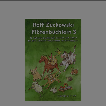
fröhlich auf und geht zuversichtlich in die
Schule.
In diesem Stück kann sich jeder junge
Schulanfänger wiederfinden. Einfühlsam und
humorvoll wird den Kindern die Unsicherheit
vor dem Eintritt in die Schule genommen und
sie werden mit einer positiven Leichtigkeit auf
den ersten Tag vorbereitet.
Das Musical ist für Schüler ab der 3. Klasse
geeignet!
Hinweis: Wenn ihr das Musical aufführen
möchtet, benötigt ihr eine
Aufführungslizenz. Diese ist nicht im Kauf
der Ausgabe enthalten. Ihr könnt sie unter
dem folgenden Link erwerben:
www.schülermusicals.de/ach_du_meine_tuete
...