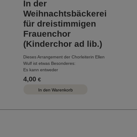
In der
Weihnachtsbäckerei
für dreistimmigen
Frauenchor
(Kinderchor ad lib.)
Dieses Arrangement der Chorleiterin Ellen
Wulf ist etwas Besonderes:
Es kann entweder
- von drei Frauenstimmen oder
4,00
€
- von einem Kinderchor im Melodiegesang mit
Erwachsenen in den Harmoniestimmen
gesungen werden.
Als Begleitung hat Ellen Wulf kein Instrument
vorgesehen, sondern den Titel passend zu
dem gleichnamigen Playback arrangiert. Das
Playback ist erhältlich auf www.musik-fuer-
dich.de oder bei Streaming-Diensten.
...