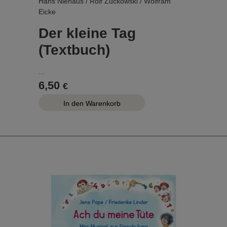
Hans Niehaus / Rolf Zuckowski / Wolfram
Eicke
Der kleine Tag
(Textbuch)
...
6,50
€