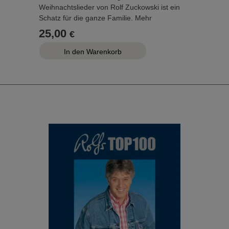
Weihnachtslieder von Rolf Zuckowski ist ein
Schatz für die ganze Familie. Mehr
Weihnachten mit Rolf Zuckowski geht nicht.
25,00
€
Nicht nur Kinder werden die Weihnachtshits
„In der Weihnachtsbäckerei“, „Morgen kommt
der Nikolaus“ oder „Danke, lieber
Tannenbaum“ aus voller Kehle mitsingen,
auch viele Erwachsene werden beim Klang
der bekannten Melodien an eigene, glückliche
Kindheitserlebnisse und Rituale erinnert. Und
wer gerade dem Alter der kindgerechten
Lieder entwachsen ist, kann eine ganz neue,
ruhigere und besinnliche Seite des Künstlers
entdecken.
Dabei ist das Liederbuch auch eine Zeitreise
durch die musikalische Entwicklung von Rolf
Zuckowski - vom begeisterten
Kinderliedermacher, der mit der großen
Popularität seiner Stücke neue Volkslieder
geschaffen hat, bis zum Interpreten für
erwachsene Hörer.