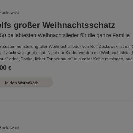
 Zuckowski
lfs großer Weihnachtsschatz
50 beliebtesten Weihnachtslieder für die ganze Familie
e Zusammenstellung aller Weihnachtslieder von Rolf Zuckowski ist ein
Rolf Zuckowski geht nicht. Nicht nur Kinder werden die Weihnachtshits
laus“ oder „Danke, lieber Tannenbaum“ aus voller Kehle mitsingen, au
nten Melodien an eigene, glückliche Kindheitserlebnisse und Rituale 
00
€
gerechten Lieder entwachsen ist, kann eine ganz neue, ruhigere und be
 ist das Liederbuch auch eine Zeitreise durch die musikalische Entwic
rliedermacher, der mit der großen Popularität seiner Stücke neue Volks
chsene Hörer.
 Zuckowski