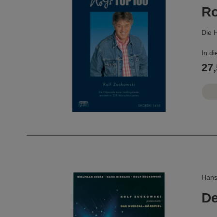
Ro
Die H
In d
geord
27,
Die g
...
Hans
De