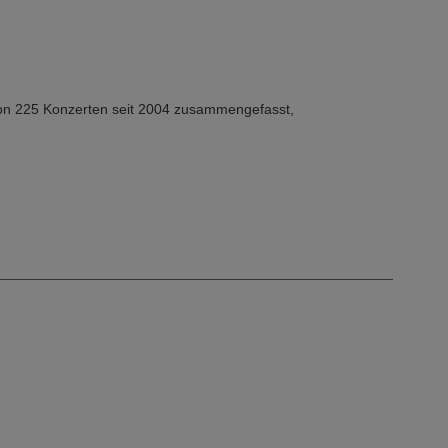
von 225 Konzerten seit 2004 zusammengefasst,
die, Akkorde, Gitarrengriffe) auch viele Fotos.