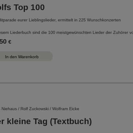
lfs Top 100
itparade eurer Lieblingslieder, ermittelt in 225 Wunschkonzerten
iesem Liederbuch sind die 100 meistgewünschten Lieder der Zuhörer 
net von Platz 1 bis Platz 100. Das Album enthält neben den Noten (Melo
50
€
leichnamige 5CD-Box mit allen Titeln ist ebenfalls erhältlich.
 Niehaus / Rolf Zuckowski / Wolfram Eicke
r kleine Tag (Textbuch)