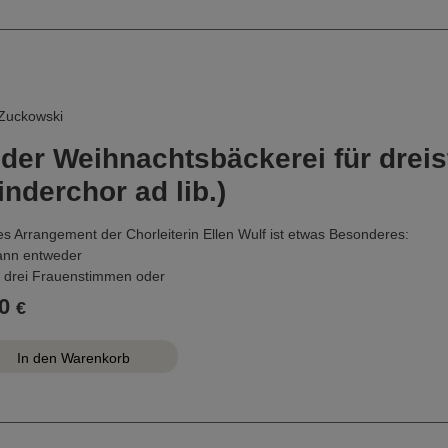
 Zuckowski
 der Weihnachtsbäckerei für dre
inderchor ad lib.)
s Arrangement der Chorleiterin Ellen Wulf ist etwas Besonderes:
ann entweder
n drei Frauenstimmen oder
n einem Kinderchor im Melodiegesang mit Erwachsenen in den Harmo
0
€
ngen werden.
Begleitung hat Ellen Wulf kein Instrument vorgesehen, sondern den Ti
giert. Das Playback ist erhältlich auf www.musik-fuer-dich.de oder bei