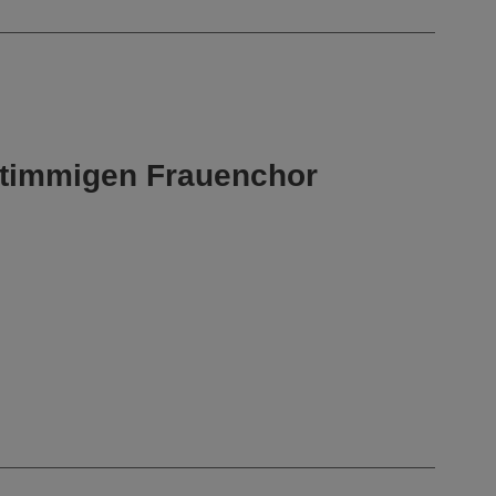
istimmigen Frauenchor
niestimmen
tel passend zu dem gleichnamigen Playback
 Streaming-Diensten.