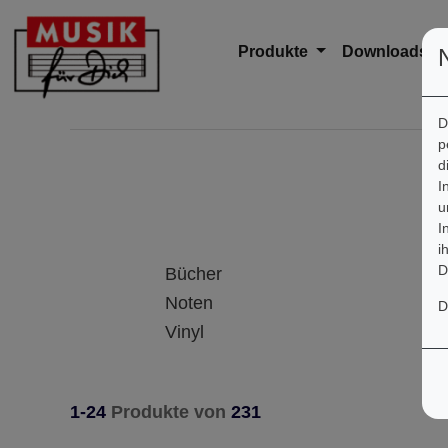
Produkte
Downloads
D
p
d
I
u
I
i
D
Bücher
Noten
D
Vinyl
1-24
Produkte von
231