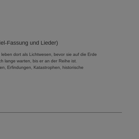
iel-Fassung und Lieder)
e leben dort als Lichtwesen, bevor sie auf die Erde
lange warten, bis er an der Reihe ist.
n, Erfindungen, Katastrophen, historische
Besonderes geschehen wird, was ihn unvergesslich
ik für Kinder - empfohlen vom Verband Deutscher
POLDI 2001".