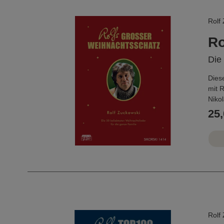
Rolf
Ro
Die 
Dies
mit 
Niko
bekan
25,
kind
Dabei
Kinde
erwa
...
Rolf