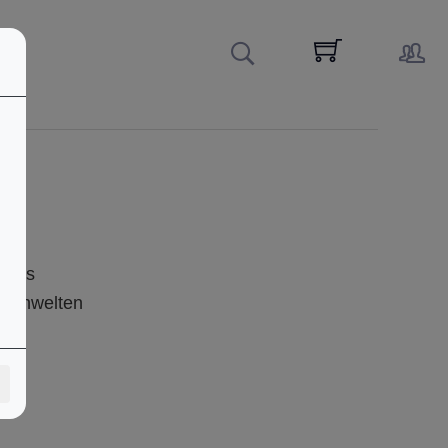
cals
menwelten