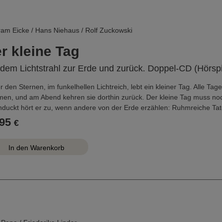
ram Eicke / Hans Niehaus / Rolf Zuckowski
r kleine Tag
 dem Lichtstrahl zur Erde und zurück. Doppel-CD (Hörsp
r den Sternen, im funkelhellen Lichtreich, lebt ein kleiner Tag. Alle Tag
en, und am Abend kehren sie dorthin zurück. Der kleine Tag muss noch 
nduckt hört er zu, wenn andere von der Erde erzählen: Ruhmreiche Tate
benheiten ...
95
€
kleine Tag ist überzeugt, dass während seiner Erdenreise etwas ganz 
. Und endlich ist es soweit ...
es zauberhafte Märchen der Gegenwart erhielt das Prädikat "Gute Mus
kschulen" sowie den Kinderpreis der papageno-Kinderjury des WDR "
: Musical-Hörspiel
Licht
in nur heute