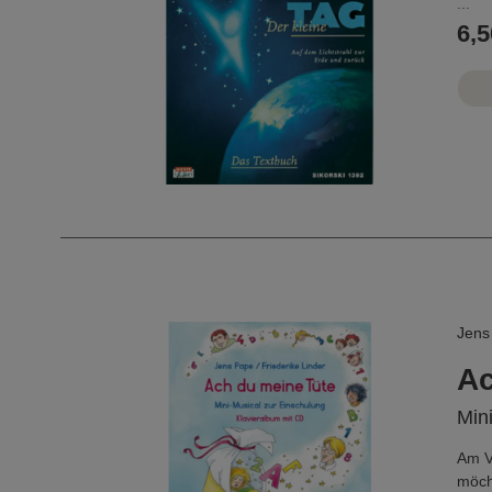
...
6,5
Jens 
Ac
Min
Am V
möcht