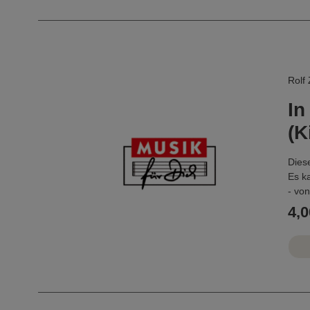
Rolf
In
(K
Diese
Es k
- vo
- vo
4,0
gesu
Als 
arran
...