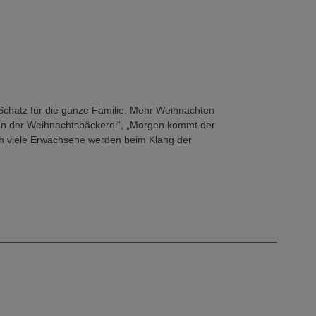
 Schatz für die ganze Familie. Mehr Weihnachten
 „In der Weihnachtsbäckerei“, „Morgen kommt der
ch viele Erwachsene werden beim Klang der
erinnert. Und wer gerade dem Alter der
sinnliche Seite des Künstlers entdecken.
klung von Rolf Zuckowski - vom begeisterten
lieder geschaffen hat, bis zum Interpreten für