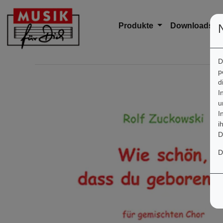
Produkte
Downloads
D
p
d
I
u
I
i
D
D