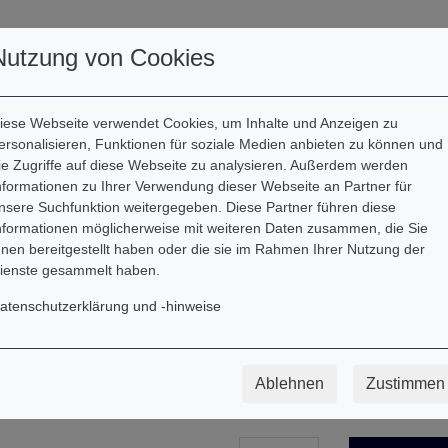
Kontakt
Informationen
Nutzung von Cookies
iese Webseite verwendet Cookies, um Inhalte und Anzeigen zu
ersonalisieren, Funktionen für soziale Medien anbieten zu können und
ie Zugriffe auf diese Webseite zu analysieren. Außerdem werden
nformationen zu Ihrer Verwendung dieser Webseite an Partner für
Rolf Zuckowski
nsere Suchfunktion weitergegeben. Diese Partner führen diese
Wie schön, dass d
nformationen möglicherweise mit weiteren Daten zusammen, die Sie
hnen bereitgestellt haben oder die sie im Rahmen Ihrer Nutzung der
Chor
ienste gesammelt haben.
Besetzung: gemischter Chor a
atenschutzerklärung und -hinweise
Endlich ist sie da: Die Chorbearb
fröhliches Geburtstagsständchen
Ablehnen
Zustimmen
3,00
€