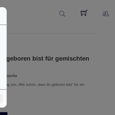
u geboren bist für gemischten
 cappella
eitung von „Wie schön, dass du geboren bist“ für ein
!